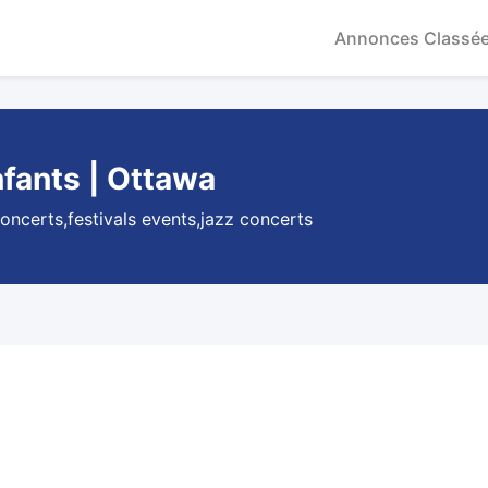
Annonces Classé
nfants | Ottawa
ncerts,festivals events,jazz concerts