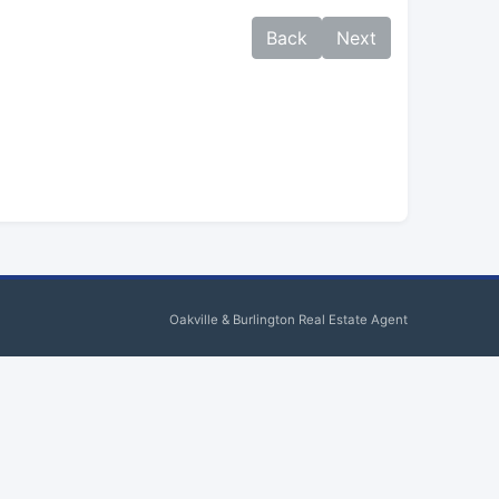
Back
Next
Oakville & Burlington Real Estate Agent