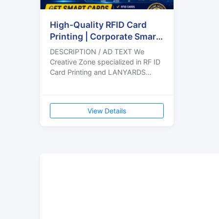
High-Quality RFID Card
Printing | Corporate Smart
Access Cards | Bulk
DESCRIPTION / AD TEXT We
Creative Zone specialized in RF ID
Card Printing and LANYARDS
Printing Services for schools,
colleges, offices, companies, an
View Details