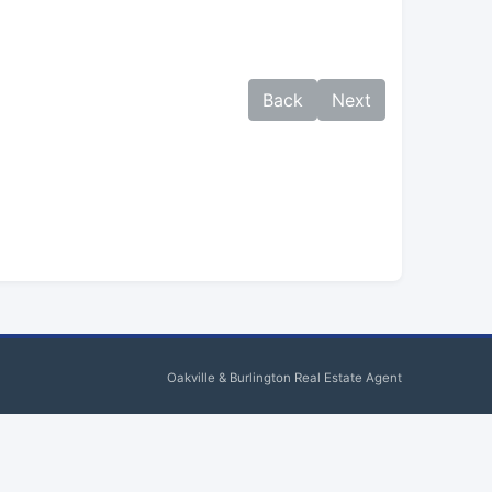
Back
Next
Oakville & Burlington Real Estate Agent